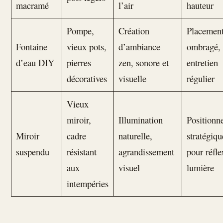
macramé
l’air
hauteur
Pompe,
Création
Placemen
Fontaine
vieux pots,
d’ambiance
ombragé,
d’eau DIY
pierres
zen, sonore et
entretien
décoratives
visuelle
régulier
Vieux
miroir,
Illumination
Positionn
Miroir
cadre
naturelle,
stratégiqu
suspendu
résistant
agrandissement
pour réfle
aux
visuel
lumière
intempéries