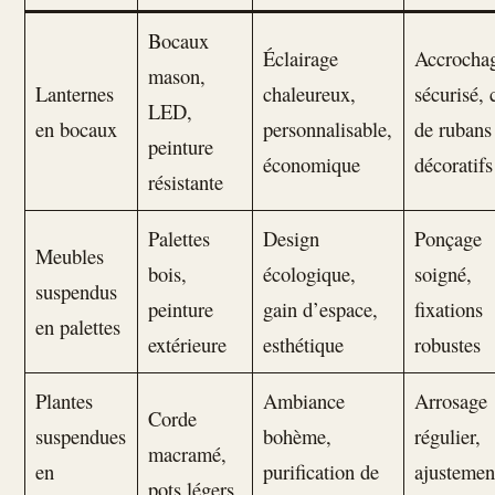
Bocaux
Éclairage
Accrocha
mason,
Lanternes
chaleureux,
sécurisé, 
LED,
en bocaux
personnalisable,
de rubans
peinture
économique
décoratifs
résistante
Palettes
Design
Ponçage
Meubles
bois,
écologique,
soigné,
suspendus
peinture
gain d’espace,
fixations
en palettes
extérieure
esthétique
robustes
Plantes
Ambiance
Arrosage
Corde
suspendues
bohème,
régulier,
macramé,
en
purification de
ajustemen
pots légers