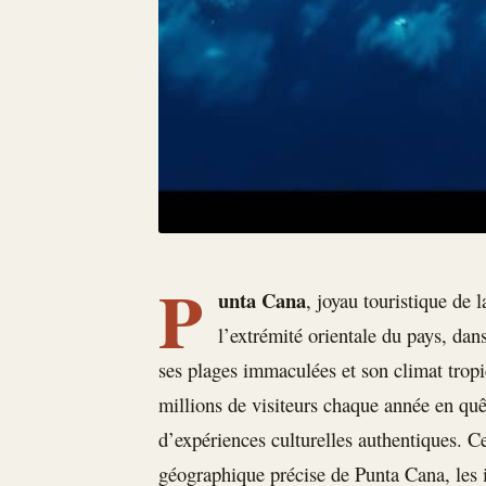
P
unta Cana
, joyau touristique de 
l’extrémité orientale du pays, da
ses plages immaculées et son climat tropic
millions de visiteurs chaque année en qu
d’expériences culturelles authentiques. Ce
géographique précise de Punta Cana, les in