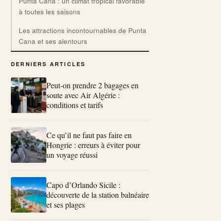
Punta Cana : un climat tropical favorable
à toutes les saisons
Les attractions incontournables de Punta
Cana et ses alentours
DERNIERS ARTICLES
Peut-on prendre 2 bagages en
soute avec Air Algérie :
conditions et tarifs
Ce qu’il ne faut pas faire en
Hongrie : erreurs à éviter pour
un voyage réussi
Capo d’Orlando Sicile :
découverte de la station balnéaire
et ses plages