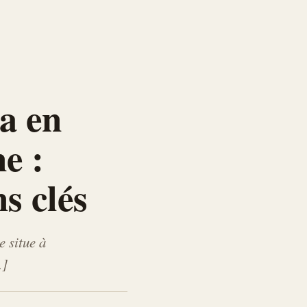
a en
e :
s clés
e situe à
…]