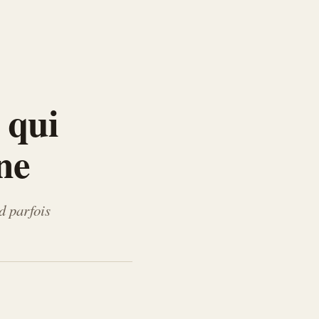
 qui
ne
d parfois